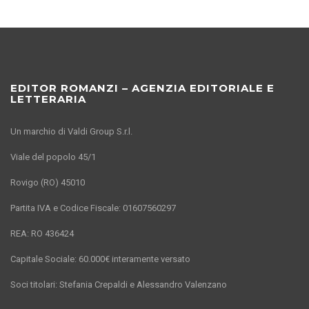
EDITOR ROMANZI – AGENZIA EDITORIALE E
LETTERARIA
Un marchio di Valdi Group S.r.l.
Viale del popolo 45/1
Rovigo (RO) 45010
Partita IVA e Codice Fiscale: 01607560297
REA: RO 436424
Capitale Sociale: 60.000€ interamente versato
Soci titolari: Stefania Crepaldi e Alessandro Valenzano