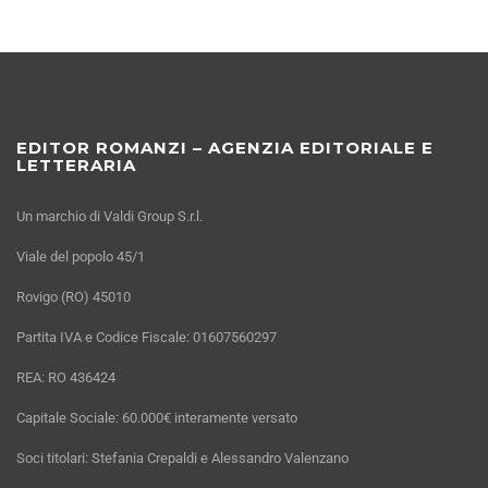
EDITOR ROMANZI – AGENZIA EDITORIALE E
LETTERARIA
Un marchio di Valdi Group S.r.l.
Viale del popolo 45/1
Rovigo (RO) 45010
Partita IVA e Codice Fiscale: 01607560297
REA: RO 436424
Capitale Sociale: 60.000€ interamente versato
Soci titolari: Stefania Crepaldi e Alessandro Valenzano