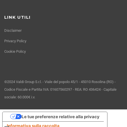
LINK UTILI
Disclaimer
Privacy Policy
Cookie Policy
©2024 Valdi Group S.r.l. - Viale del popolo 45/1 - 45010 Rosolina (RO) -
Codice Fiscale e Partita IVA: 01607560297 - REA: RO 436424 - Capitale
sociale: 60.000€ i.v.
Le tue preferenze relative alla privacy
Informativa sulla raccolta