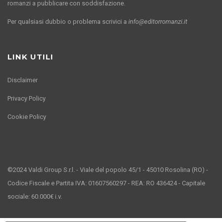
romanzi a pubblicare con soddisfazione.
Per qualsiasi dubbio o problema scrivici a
info@editorromanzi.it
LINK UTILI
Disclaimer
Privacy Policy
Cookie Policy
©2024 Valdi Group S.r.l. - Viale del popolo 45/1 - 45010 Rosolina (RO) -
Codice Fiscale e Partita IVA: 01607560297 - REA: RO 436424 - Capitale
sociale: 60.000€ i.v.