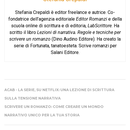
Stefania Crepaldi è editor freelance e autrice. Co-
fondatrice dell’agenzia editoriale
Editor Romanzi
e della
scuola online di scrittura e di editoria,
LabScrittore
. Ha
scritto il libro
Lezioni di narrativa. Regole e tecniche per
scrivere un romanzo
(Dino Audino Editore). Ha creato la
serie di Fortunata, tanatoesteta. Scrive romanzi per
Salani Editore.
ACAB - LA SERIE, SU NETFLIX: UNA LEZIONE DI SCRITTURA
SULLA TENSIONE NARRATIVA
SCRIVERE UN ROMANZO: COME CREARE UN MONDO
NARRATIVO UNICO PER LA TUA STORIA