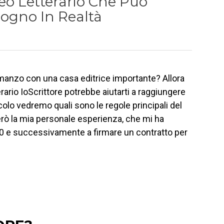
rneo Letterario Che Può
ogno In Realtà
manzo con una casa editrice importante? Allora
erario IoScrittore potrebbe aiutarti a raggiungere
colo vedremo quali sono le regole principali del
erò la mia personale esperienza, che mi ha
020 e successivamente a firmare un contratto per