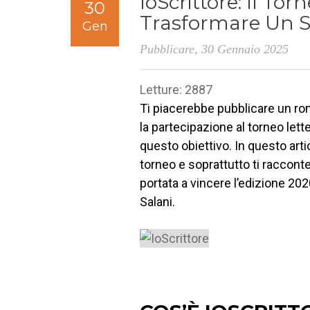
IoScrittore: Il To
30
Trasformare Un S
Gen
Pubblicare
, 30 Gennaio 2025
Letture: 2887
Ti piacerebbe pubblicare un ro
la partecipazione al torneo lett
questo obiettivo. In questo arti
torneo e soprattutto ti raccont
portata a vincere l’edizione 2
Salani.