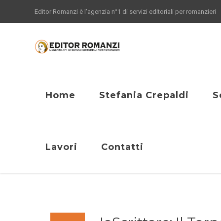
Editor Romanzi è l'agenzia n°1 di servizi editoriali per romanzieri
Home
Stefania Crepaldi
S
Lavori
Contatti