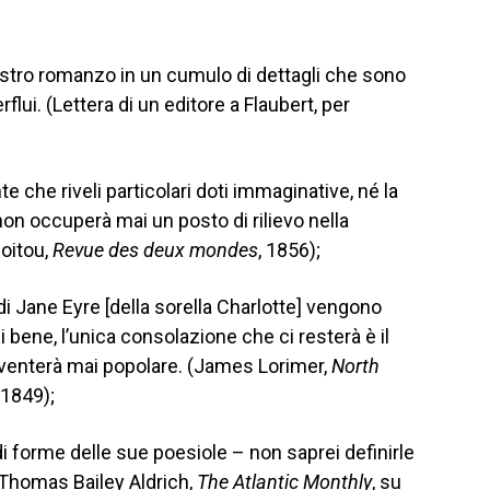
vostro romanzo in un cumulo di dettagli che sono
lui. (Lettera di un editore a Flaubert, per
e che riveli particolari doti immaginative, né la
non occuperà mai un posto di rilievo nella
Poitou,
Revue des deux mondes
, 1856);
di Jane Eyre [della sorella Charlotte] vengono
i bene, l’unica consolazione che ci resterà è il
venterà mai popolare. (James Lorimer,
North
 1849);
 forme delle sue poesiole – non saprei definirle
Thomas Bailey Aldrich,
The Atlantic Monthly
, su