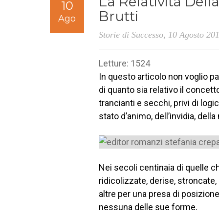
La Relatività Dell
10
Brutti
Ago
Storie di Successo
, 10 Agosto 20
Letture: 1524
In questo articolo non voglio par
di quanto sia relativo il concett
trancianti e secchi, privi di log
stato d’animo, dell’invidia, della
Nei secoli centinaia di quelle 
ridicolizzate, derise, stroncate,
altre per una presa di posizion
nessuna delle sue forme.