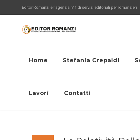
Editor Romanzi è l'agenzia n°1 di servizi editoriali per romanzieri
Home
Stefania Crepaldi
S
Lavori
Contatti