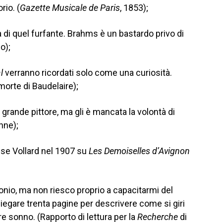
rio. (
Gazette Musicale de Paris
, 1853);
 di quel furfante. Brahms è un bastardo privo di
o);
l
verranno ricordati solo come una curiosità.
morte di Baudelaire);
 grande pittore, ma gli è mancata la volontà di
nne);
ise Vollard nel 1907 su
Les Demoiselles d’Avignon
nio, ma non riesco proprio a capacitarmi del
iegare trenta pagine per descrivere come si giri
ere sonno. (Rapporto di lettura per la
Recherche
di