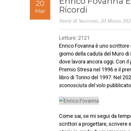
Enrico Fovanna E 
20
Ricordi
Mar
Storie di Successo
, 20 Marzo 202
Letture: 2121
Enrico Fovanna è uno scrittore e
giorno della caduta del Muro di 
dove lavora ancora oggi. Con
Il
Premio Stresa nel 1996 e il pre
libro di Torino del 1997. Nel 20
sconosciuta del volo
pubblicato 
Come sai, se mi segui da tempo, i
scrittori a progettare, scrivere e