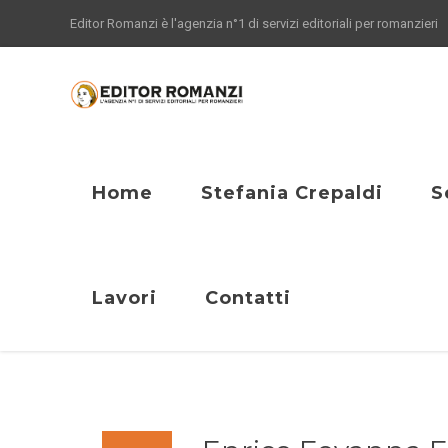
Editor Romanzi è l'agenzia n°1 di servizi editoriali per romanzieri
Home
Stefania Crepaldi
S
Lavori
Contatti