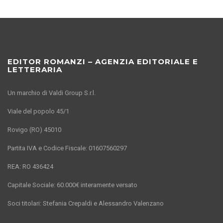
EDITOR ROMANZI – AGENZIA EDITORIALE E
LETTERARIA
Un marchio di Valdi Group S.r.l.
Viale del popolo 45/1
Rovigo (RO) 45010
Partita IVA e Codice Fiscale: 01607560297
REA: RO 436424
Capitale Sociale: 60.000€ interamente versato
Soci titolari: Stefania Crepaldi e Alessandro Valenzano